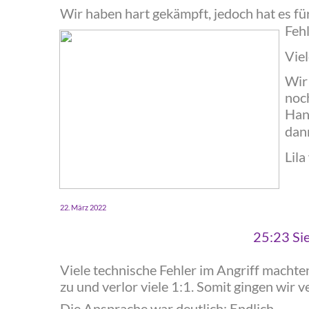
‍Wir haben hart gekämpft, jedoch hat es für
Feh
‍Vie
‍Wir
noch
Han
dann
‍Lil
‍22. März 2022
‍25:23 S
‍Viele technische Fehler im Angriff macht
zu und verlor viele 1:1. Somit gingen wir 
‍Die Ansprache war deutlich: Endlich