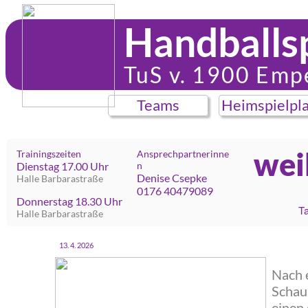
Handballs
Handballs
TuS v. 1900 Empe
TuS v. 1900 Empe
Teams
Heimspielplan
Teams
Heimspielpl
wei
Trainingszeiten
Ansprechpartnerinne
Dienstag 17.00 Uhr
n
Denise Csepke
Halle Barbarastraße
0176 40479089
Donnerstag 18.30 Uhr
Ta
Halle Barbarastraße
‍13. 4. 2026
‍Nach 
Schau
einen 