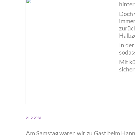
hinte
‍Doch 
immer
zurück
Halbz
‍In de
sodass
‍Mit k
siche
21. 2. 2026
Am Samstag waren wir zu Gast beim Hann