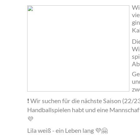
‍Wi
vie
gi
Ka
‍Di
Wi
spi
Ab
‍Ge
un
zw
Wir suchen für die nächste Saison (22/23
‍❗️
Handballspielen habt und eine Mannschaft 
💜
‍Lila weiß - ein Leben lang
💜🤗